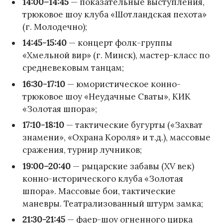
14:00–14:45
— показательные выступления,
трюковое шоу клуба «Шотландская пехота»
(г. Молодечно);
14:45-15:40
— концерт фолк-группы
«Хмельной вир» (г. Минск), мастер-класс по
средневековым танцам;
16:30-17:10
— юмористическое конно-
трюковое шоу «Неудачные Сваты», КИК
«Золотая шпора»;
17:10-18:10
— тактические бугурты («Захват
знамени», «Охрана Короля» и т.д.), массовые
сражения, турнир лучников;
19:00–20:40
— рыцарские забавы (XV век)
конно-исторического клуба «Золотая
шпора». Массовые бои, тактические
маневры. Театрализованный штурм замка;
21:30-21:45
— фаер-шоу огненного цирка