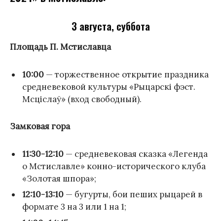
3 августа, суббота
Площадь П. Мстиславца
10:00
— торжественное открытие праздника
средневековой культуры «Рыцарскі фэст.
Мсціслаў» (вход свободный).
Замковая гора
11:30-12:10
— средневековая сказка «Легенда
о Мстиславле» конно-исторического клуба
«Золотая шпора»;
12:10-13:10
— бугурты, бои пеших рыцарей в
формате 3 на 3 или 1 на 1;