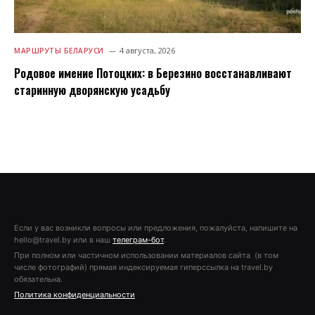
4 августа, 2026
МАРШРУТЫ БЕЛАРУСИ
Родовое имение Потоцких: в Березино восстанавливают
старинную дворянскую усадьбу
Если у вас возникли вопросы или предложения, пожалуйста, напишите на
hello@travel.by или в наш
телеграм-бот
.
При полном или частичном использовании материалов сайта (в том
числе фотографий) прямая индексируемая гиперссылка на travel.by
обязательна.
Политика конфиденциальности