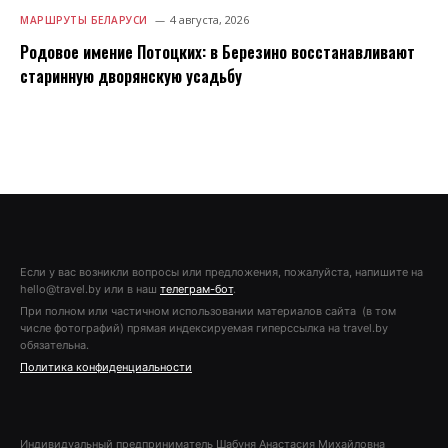
4 августа, 2026
МАРШРУТЫ БЕЛАРУСИ
Родовое имение Потоцких: в Березино восстанавливают
старинную дворянскую усадьбу
Если у вас возникли вопросы или предложения, пожалуйста, напишите на
hello@travel.by или в наш
телеграм-бот
.
При полном или частичном использовании материалов сайта (в том
числе фотографий) прямая индексируемая гиперссылка на travel.by
обязательна.
Политика конфиденциальности
Индивидуальный предприниматель Шабуня Анастасия Михайловна