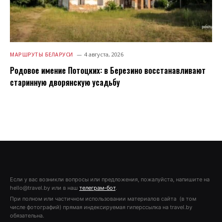
4 августа, 2026
МАРШРУТЫ БЕЛАРУСИ
Родовое имение Потоцких: в Березино восстанавливают
старинную дворянскую усадьбу
Если у вас возникли вопросы или предложения, пожалуйста, напишите на
hello@travel.by или в наш
телеграм-бот
.
При полном или частичном использовании материалов сайта (в том
числе фотографий) прямая индексируемая гиперссылка на travel.by
обязательна.