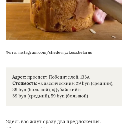
Фото: instagram.com/shedevry.vkusa.belarus
Адрес:
проспект Победителей, 133А
Стоимость:
«Классический»: 29 byn (средний),
39 byn (большой), «Дубайский»:
39 byn (средний), 59 byn (большой)
Здесь вас ждут сразу два предложения.