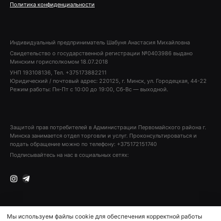
Политика конфиденциальности
Индивидуальный предприниматель Шабуня Анастасия Михайловна
Свидетельство о государственной регистрации №0403986 выдано
Минским горисполкомом 18.07.2018
УНП 193108136, Тел. +375173882211
Юридический / почтовый адрес: 220125, г. Минск, ул. Городецкая, 44-22
Режим работы: Пн-Пт с 10:00 до 19:00, Сб-Вс — выходной.
Защитой прав потребителей в Администрации Первомайского района г.
Минска занимается отдел торговли и услуг. Проконсультироваться и
подать обращение можно по телефону: +375172151740
Подписывайтесь на нас в социальных сетях:
Instagram
Telegram
Мы используем файлы cookie для обеспечения корректной работы