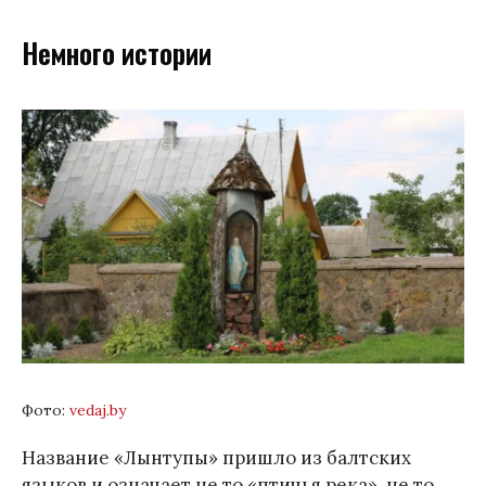
Немного истории
Фото:
vedaj.by
Название «Лынтупы» пришло из балтских
языков и означает не то «птичья река», не то