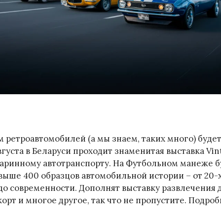
 ретроавтомобилей (а мы знаем, таких много) буде
августа в Беларуси проходит знаменитая выставка Vin
аринному автотранспорту. На Футбольном манеже б
выше 400 образцов автомобильной истории – от 20-х
до современности. Дополнят выставку развлечения д
орт и многое другое, так что не пропустите. Подро