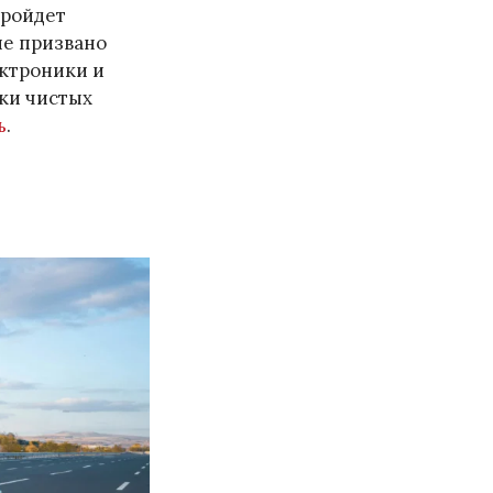
пройдет
ие призвано
ектроники и
ки чистых
ь
.