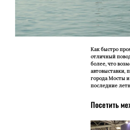
Как быстро пром
отличный повод
более, что возм
автовыставки, 
города Мосты и 
последние летн
Посетить ме