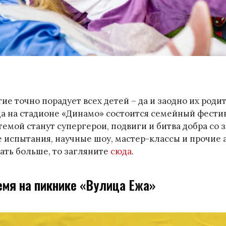
ие точно порадует всех детей – да и заодно их родит
ода на стадионе «Динамо» состоится семейный фести
темой станут супергерои, подвиги и битва добра со з
е испытания, научные шоу, мастер-классы и прочие 
нать больше, то загляните
сюда
.
емя на пикнике «Вулица Ежа»