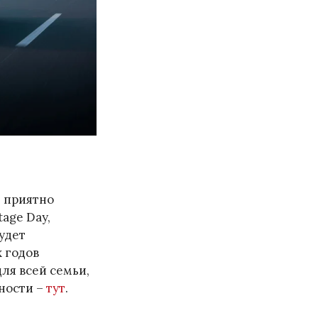
т приятно
tage Day,
удет
 годов
ля всей семьи,
бности –
тут
.