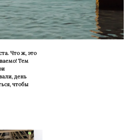
та. Что ж, это
ваемо! Тем
ри
вали, день
ться, чтобы