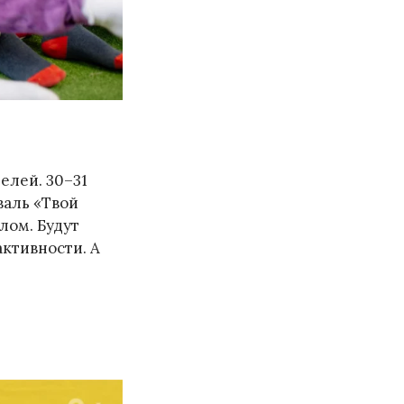
елей. 30–31
валь «Твой
лом. Будут
активности. А