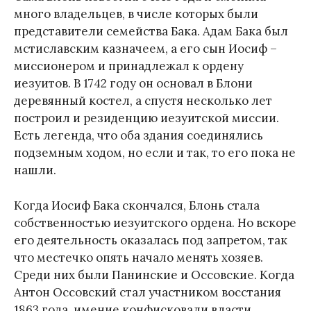
много владельцев, в числе которых были
представители семейства Бака. Адам Бака был
мстиславским казначеем, а его сын Иосиф –
миссионером и принадлежал к ордену
иезуитов. В 1742 году он основал в Блони
деревянный костел, а спустя несколько лет
построил и резиденцию иезуитской миссии.
Есть легенда, что оба здания соединялись
подземным ходом, но если и так, то его пока не
нашли.
Когда Иосиф Бака скончался, Блонь стала
собственностью иезуитского ордена. Но вскоре
его деятельность оказалась под запретом, так
что местечко опять начало менять хозяев.
Среди них были Панинские и Оссовские. Когда
Антон Оссовский стал участником восстания
1863 года, имение конфисковали власти