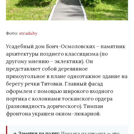
Фото:
strada.by
Усадебный дом Бонч-Осмоловских – памятник
архитектуры позднего классицизма (по
другому мнению – эклектики). Он
представляет собой деревянное
прямоугольное в плане одноэтажное здание на
берегу речки Титовки. Главный фасад
оформлен с помощью широкого входного
портика с колоннами тосканского ордера
(разновидность дорического). Тимпан
фронтона украшен окном-люкарной.
✈️
Заметки на полях:
Поездка на уик-энд — это