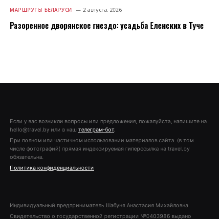
2 августа, 2026
МАРШРУТЫ БЕЛАРУСИ
Разоренное дворянское гнездо: усадьба Еленских в Туче
Если у вас возникли вопросы или предложения, пожалуйста, напишите на
hello@travel.by или в наш
телеграм-бот
.
При полном или частичном использовании материалов сайта (в том
числе фотографий) прямая индексируемая гиперссылка на travel.by
обязательна.
Политика конфиденциальности
Индивидуальный предприниматель Шабуня Анастасия Михайловна
Свидетельство о государственной регистрации №0403986 выдано