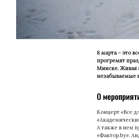
8 марта – это в
прогремят праз
Минске. Живая 
незабываемые в
О мероприят
Концерт «Все д
«Академический
А также в нем 
«Фактор.by»: Ан