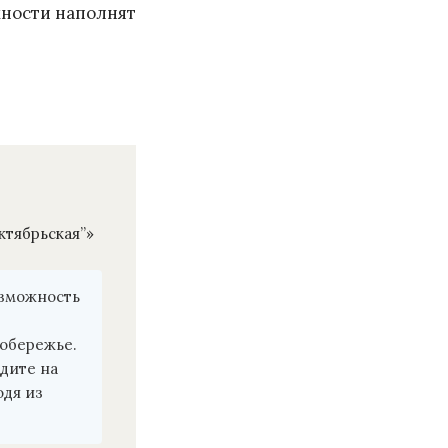
жности наполнят
ктябрьская”»
озможность
побережье.
дите на
одя из