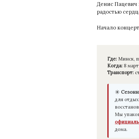
Денис Пацевич 
радостью сердц
Начало концерта
Где:
Минск, п
Когда:
8 март
Транспорт:
ст
☀️
Сезонн
для отдых
восстанов
Мы упаков
официальн
дома.