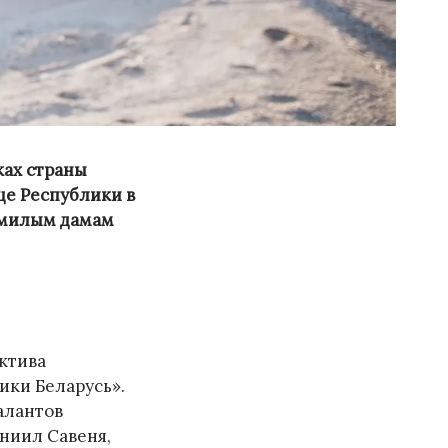
ках страны
це Республики в
 милым дамам
ктива
ики Беларусь».
алантов
аниил Савеня,