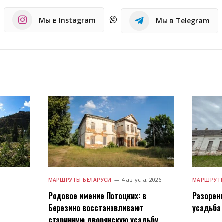
Мы в Instagram
Мы в Telegram
4 августа, 2026
МАРШРУТЫ БЕЛАРУСИ
МАРШРУТЫ
Родовое имение Потоцких: в
Разорен
Березино восстанавливают
усадьба 
старинную дворянскую усадьбу