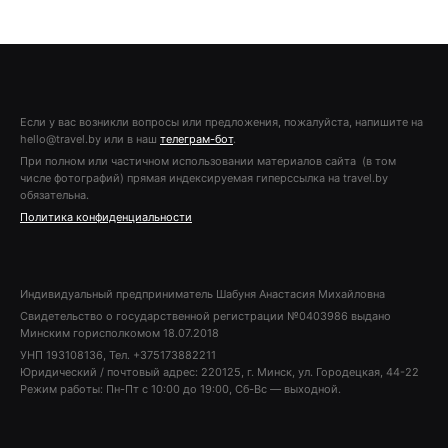
Если у вас возникли вопросы или предложения, пожалуйста, напишите на
hello@travel.by или в наш
телеграм-бот
.
При полном или частичном использовании материалов сайта (в том
числе фотографий) прямая индексируемая гиперссылка на travel.by
обязательна.
Политика конфиденциальности
Индивидуальный предприниматель Шабуня Анастасия Михайловна
Свидетельство о государственной регистрации №0403986 выдано
Минским горисполкомом 18.07.2018
УНП 193108136, Тел. +375173882211
Юридический / почтовый адрес: 220125, г. Минск, ул. Городецкая, 44-22
Режим работы: Пн-Пт с 10:00 до 19:00, Сб-Вс — выходной.