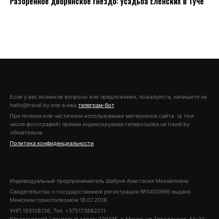
Разоренное дворянское гнездо: усадьба Еленских в Туче
Если у вас возникли вопросы или предложения, пожалуйста, напишите на
hello@travel.by или в наш
телеграм-бот
.
При полном или частичном использовании материалов сайта (в том
числе фотографий) прямая индексируемая гиперссылка на travel.by
обязательна.
Политика конфиденциальности
Индивидуальный предприниматель Шабуня Анастасия Михайловна
Свидетельство о государственной регистрации №0403986 выдано
Минским горисполкомом 18.07.2018
УНП 193108136, Тел. +375173882211
Юридический / почтовый адрес: 220125, г. Минск, ул. Городецкая, 44-22