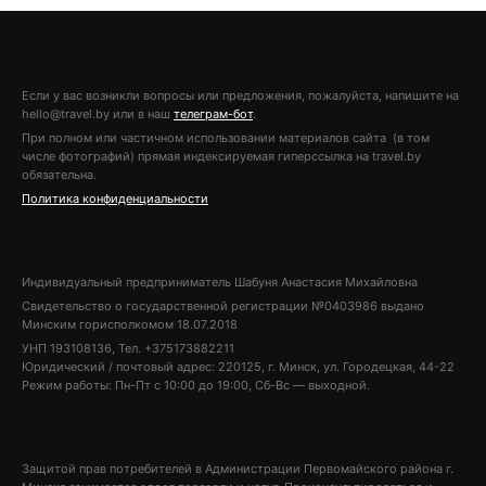
Если у вас возникли вопросы или предложения, пожалуйста, напишите на
hello@travel.by или в наш
телеграм-бот
.
При полном или частичном использовании материалов сайта (в том
числе фотографий) прямая индексируемая гиперссылка на travel.by
обязательна.
Политика конфиденциальности
Индивидуальный предприниматель Шабуня Анастасия Михайловна
Свидетельство о государственной регистрации №0403986 выдано
Минским горисполкомом 18.07.2018
УНП 193108136, Тел. +375173882211
Юридический / почтовый адрес: 220125, г. Минск, ул. Городецкая, 44-22
Режим работы: Пн-Пт с 10:00 до 19:00, Сб-Вс — выходной.
Защитой прав потребителей в Администрации Первомайского района г.