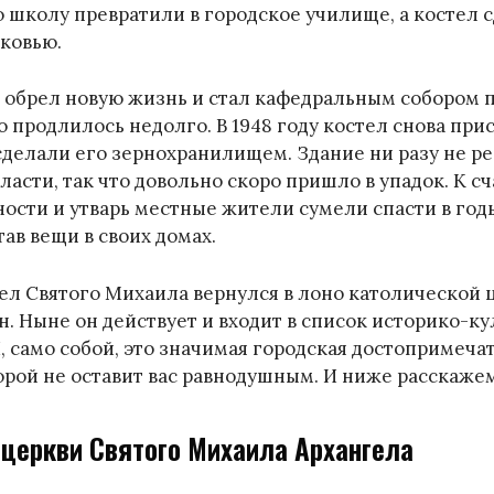
школу превратили в городское училище, а костел 
рковью.
ам обрел новую жизнь и стал кафедральным собором 
то продлилось недолго. В 1948 году костел снова пр
сделали его зернохранилищем. Здание ни разу не р
ласти, так что довольно скоро пришло в упадок. К с
ости и утварь местные жители сумели спасти в го
ав вещи в своих домах.
стел Святого Михаила вернулся в лоно католической 
н. Ныне он действует и входит в список историко-к
, само собой, это значимая городская достопримеча
рой не оставит вас равнодушным. И ниже расскажем
 церкви Святого Михаила Архангела