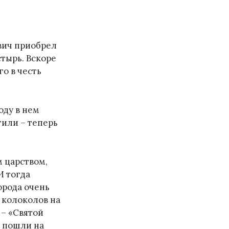
евич приобрел
тырь. Вскоре
го в честь
оду в нем
или – теперь
 царством,
И тогда
орода очень
х колоколов на
 – «Святой
: пошли на