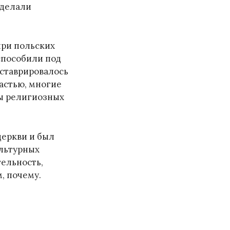
сделали
при польских
испособили под
еставрировалось
частью, многие
ды религиозных
церкви и был
ультурных
тельность,
, почему.