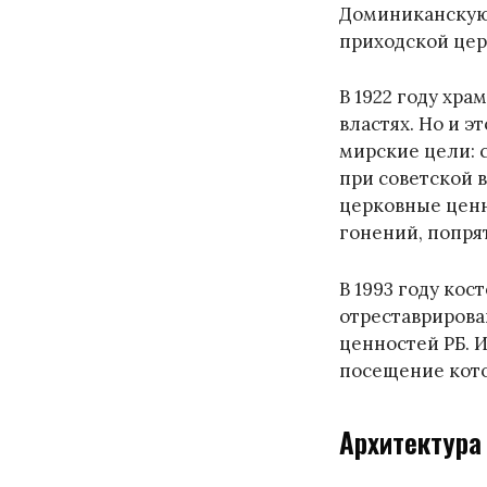
Доминиканскую 
приходской це
В 1922 году хр
властях. Но и э
мирские цели: 
при советской в
церковные ценн
гонений, попрят
В 1993 году ко
отреставрирова
ценностей РБ. И
посещение кото
Архитектура