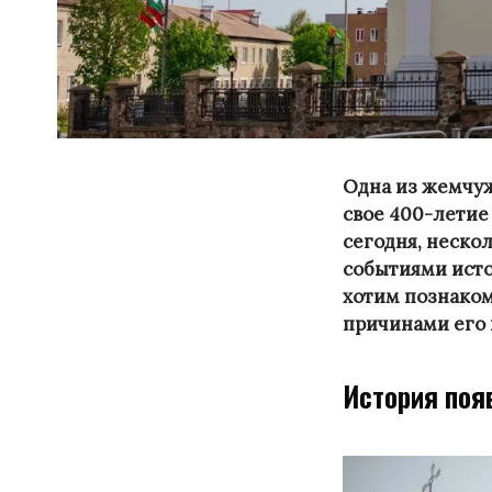
Одна из жемчуж
свое 400-летие 
сегодня, неско
событиями исто
хотим познаком
причинами его 
История поя