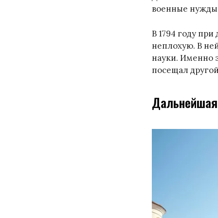
военные нужды в
В 1794 году пр
неплохую. В не
науки. Именно з
посещал другой
Дальнейшая