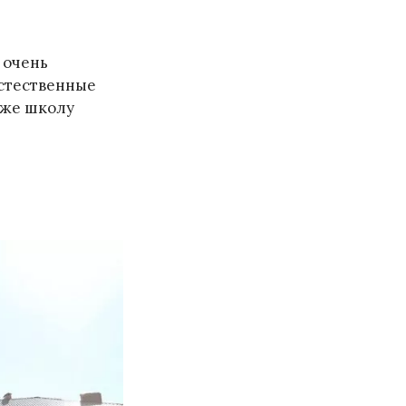
 очень
естественные
акже школу