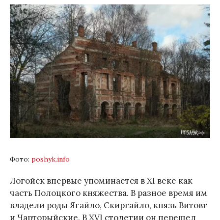
Фото:
poshyk.info
Логойск впервые упоминается в XI веке как
часть Полоцкого княжества. В разное время им
владели роды Ягайло, Скиргайло, князь Витовт
и Чарторыйские. В XVI столетии он перешел