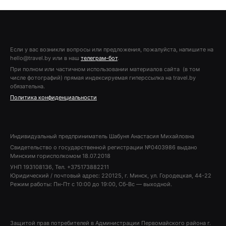
Если у вас возникли вопросы или предложения, пожалуйста, напишите на
hello@travel.by или в наш
телеграм-бот
.
При полном или частичном использовании материалов сайта (в том
числе фотографий) прямая индексируемая гиперссылка на travel.by
обязательна.
Политика конфиденциальности
Индивидуальный предприниматель Шабуня Анастасия Михайловна
Свидетельство о государственной регистрации №0403986 выдано
Минским горисполкомом 18.07.2018
УНП 193108136, Тел. +375173882211
Юридический / почтовый адрес: 220125, г. Минск, ул. Городецкая, 44-22
Режим работы: Пн-Пт с 10:00 до 19:00, Сб-Вс — выходной.
Защитой прав потребителей в Администрации Первомайского района г.