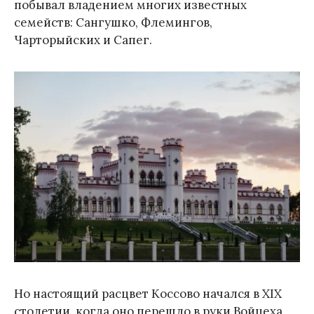
побывал владением многих известных
семейств: Сангушко, Флемингов,
Чарторыйских и Сапег.
Но настоящий расцвет Коссово начался в XIX
столетии, когда оно перешло в руки Войцеха